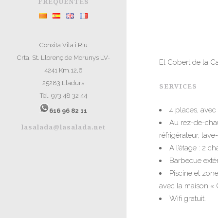
FRÉQUENTES
Conxita Vila i Riu
Crta. St. Llorenç de Morunys LV-
El Cobert de la C
4241 Km.12,6
25283 Lladurs
SERVICES
Tel. 973 48 32 44
4 places, avec 
616 96 82 11
Au rez-de-chau
lasalada@lasalada.net
réfrigérateur, lave
A l’étage : 2 c
Barbecue extér
Piscine et zon
avec la maison « 
Wifi gratuit
.