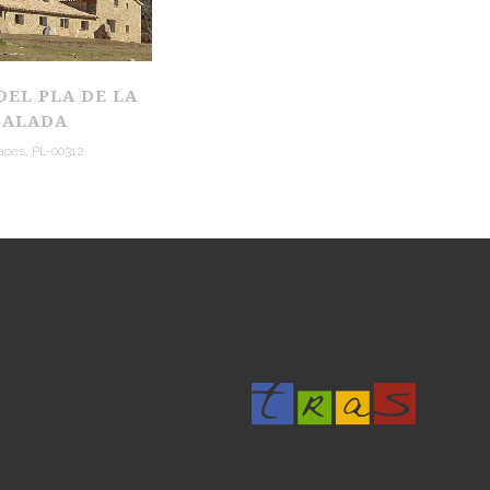
DEL PLA DE LA
SALADA
aces, PL-00312