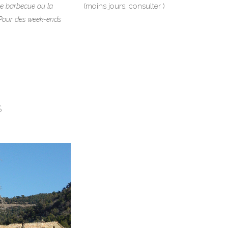
(moins jours, consulter )
le barbecue ou la
. Pour des week-ends
S
VOIR