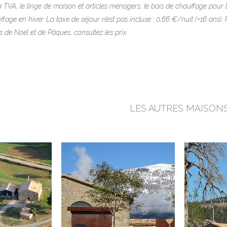
 TVA, le linge de maison et articles ménagers, le bois de chauffage pour 
fage en hiver. La taxe de séjour n’est pas incluse : 0,66 €/nuit (+16 ans)
 de Noël et de Pâques, consultez les prix.
LES AUTRES MAISON
R
VOIR