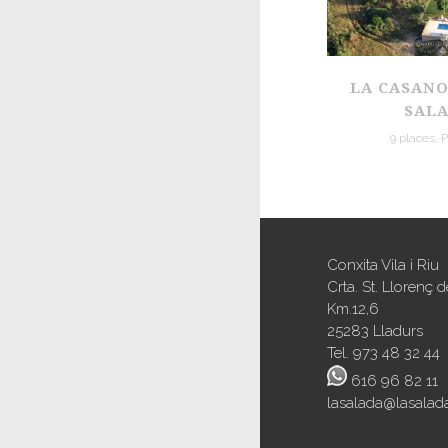
LA CASANO
SAL
9 places, 
Conxita Vila i Riu
Crta. St. Llorenç
Km.12,6
25283 Lladurs
Tel. 973 48 32 44
616 96 82 11
lasalada@lasalada