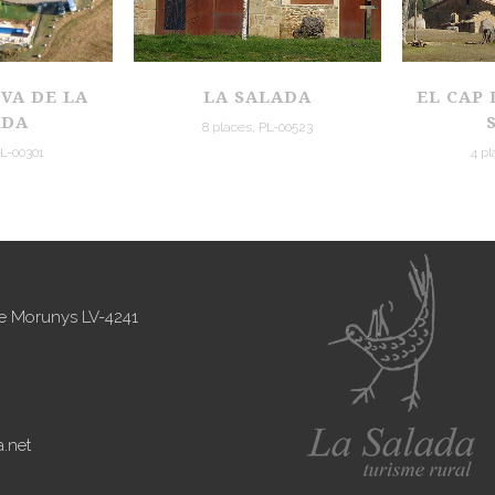
VA DE LA
LA SALADA
EL CAP 
ADA
8 places, PL-00523
PL-00301
4 pl
 de Morunys LV-4241
.net