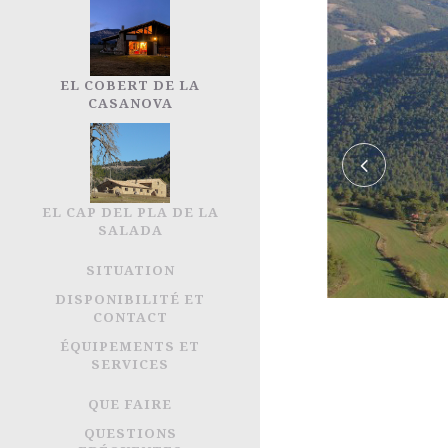
EL COBERT DE LA
CASANOVA
EL CAP DEL PLA DE LA
SALADA
SITUATION
DISPONIBILITÉ ET
CONTACT
ÉQUIPEMENTS ET
SERVICES
QUE FAIRE
QUESTIONS